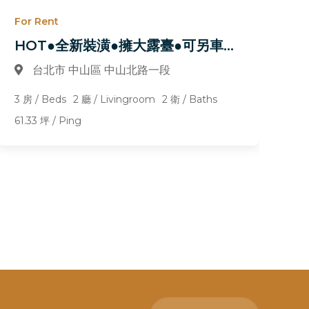
For Rent
Fo
HOT●全新裝潢●擁大露臺●可另車另稅
台北市 中山區 中山北路一段
3 房 / Beds
2 廳 / Livingroom
2 衛 / Baths
4 
61.33 坪 / Ping
85