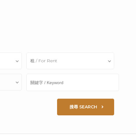
租 / For Rent
搜尋 SEARCH