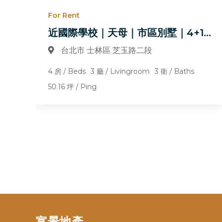
For Rent
近國際學校｜天母｜市區別墅｜4+1｜平面車位｜空屋
台北市 士林區 芝玉路二段
4 房 / Beds
3 廳 / Livingroom
3 衛 / Baths
50.16 坪 / Ping
富景地產