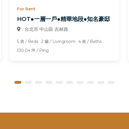
For Rent
HOT●一層一戶●精華地段●知名豪邸
台北市 中山區 吉林路
5 房 / Beds
2 廳 / Livingroom
4 衛 / Baths
130.04 坪 / Ping