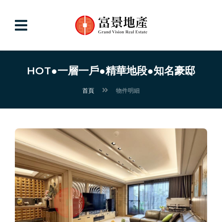
HOT●一層一戶●精華地段●知名豪邸
首頁
物件明細